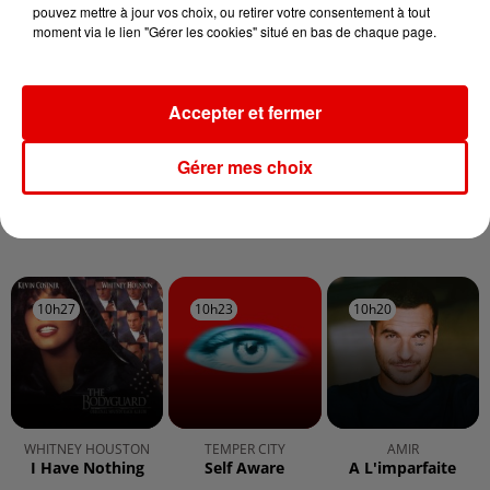
pouvez mettre à jour vos choix, ou retirer votre consentement à tout
Ardennes - Woinic, le plus grand sanglier du
moment via le lien "Gérer les cookies" situé en bas de chaque page.
monde, fête ses 18 ans
Accepter et fermer
Gérer mes choix
TITRES DIFFUSÉS
10h27
10h27
10h23
10h23
10h20
10h20
WHITNEY HOUSTON
TEMPER CITY
AMIR
I Have Nothing
Self Aware
A L'imparfaite