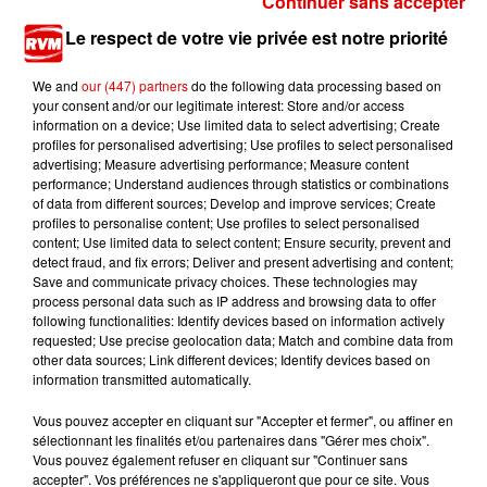
Continuer sans accepter
Le respect de votre vie privée est notre priorité
7 août 2026
Ardennes - Fin des travaux sur la Rocade : retour
We and
our (447) partners
do the following data processing based on
à la normale...
your consent and/or our legitimate interest: Store and/or access
information on a device; Use limited data to select advertising; Create
profiles for personalised advertising; Use profiles to select personalised
advertising; Measure advertising performance; Measure content
performance; Understand audiences through statistics or combinations
7 août 2026
of data from different sources; Develop and improve services; Create
Ardennes - Retour à la normale dans 48 heures
profiles to personalise content; Use profiles to select personalised
après une panne du...
content; Use limited data to select content; Ensure security, prevent and
detect fraud, and fix errors; Deliver and present advertising and content;
Save and communicate privacy choices. These technologies may
process personal data such as IP address and browsing data to offer
following functionalities: Identify devices based on information actively
7 août 2026
requested; Use precise geolocation data; Match and combine data from
Ardennes - Un réveil frais ce vendredi avant le
other data sources; Link different devices; Identify devices based on
retour de la canicule
information transmitted automatically.
Vous pouvez accepter en cliquant sur "Accepter et fermer", ou affiner en
sélectionnant les finalités et/ou partenaires dans "Gérer mes choix".
Vous pouvez également refuser en cliquant sur "Continuer sans
accepter". Vos préférences ne s'appliqueront que pour ce site. Vous
7 août 2026