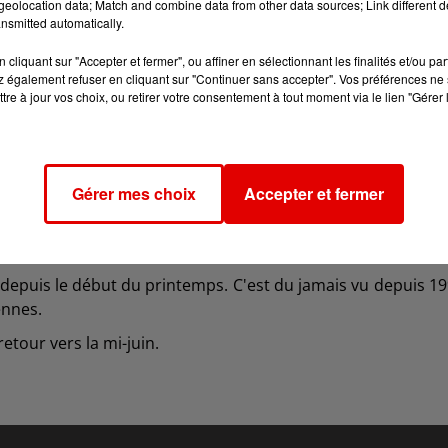
eolocation data; Match and combine data from other data sources; Link different de
nsmitted automatically.
cliquant sur "Accepter et fermer", ou affiner en sélectionnant les finalités et/ou pa
 également refuser en cliquant sur "Continuer sans accepter". Vos préférences ne 
tre à jour vos choix, ou retirer votre consentement à tout moment via le lien "Gérer 
Gérer mes choix
Accepter et fermer
e depuis le début du printemps.
C'est du jamais vu depuis 1
ennes.
etour vers la mi-juin.