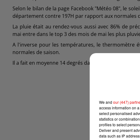
Selon le bilan de la page Facebook "Météo 08", le sol
département contre 197H par rapport aux normales d
La pluie était au rendez-vous aussi avec 86% de pré
mai entre dans le top 3 des mois de mai les plus pluv
A l'inverse pour les températures, le thermomètre é
normales de saison.
Il a fait en moyenne 14 degrés dans les Ardennes au m
We and
our (447) partn
access information on a 
select personalised ad
statistics or combinatio
profiles to select person
Deliver and present adv
data such as IP address 