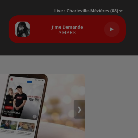
Live :
Charleville-Mézières (08)
J'me Demande
AMBRE
❯