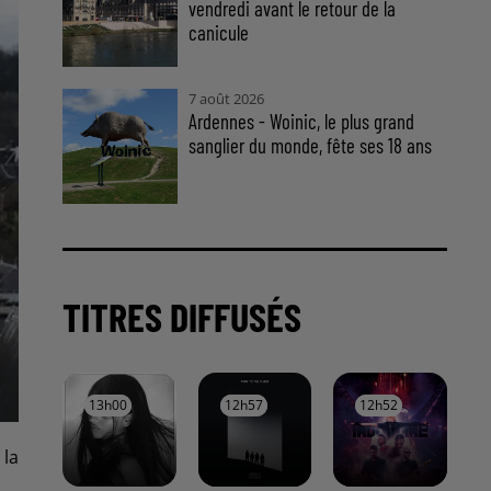
vendredi avant le retour de la
canicule
7 août 2026
Ardennes - Woinic, le plus grand
sanglier du monde, fête ses 18 ans
TITRES DIFFUSÉS
13h00
13h00
12h57
12h57
12h52
12h52
 la