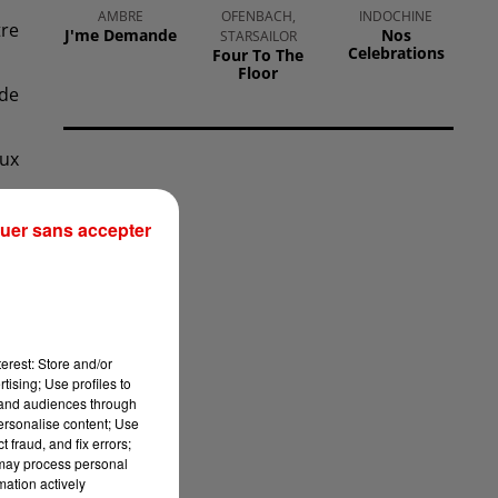
AMBRE
OFENBACH,
INDOCHINE
tre
J'me Demande
Nos
STARSAILOR
Celebrations
Four To The
Floor
 de
aux
uer sans accepter
erest: Store and/or
tising; Use profiles to
tand audiences through
personalise content; Use
 fraud, and fix errors;
 may process personal
mation actively