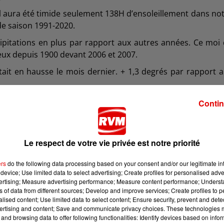
eil aura été timide seulement 138H d’ensoleillement dans no
e saison 1991-2020.
cipitations en plus par rapport aux autres années. Ce moi
ieux depuis 1900 devant 2006 et 2007.
tait en hausse le mois dernier. + 1,3 degrés par rapport 
ois de mai.
Contin
Le respect de votre vie privée est notre priorité
ers
do the following data processing based on your consent and/or our legitimate int
device; Use limited data to select advertising; Create profiles for personalised adver
vertising; Measure advertising performance; Measure content performance; Unders
ns of data from different sources; Develop and improve services; Create profiles to 
alised content; Use limited data to select content; Ensure security, prevent and detect
ertising and content; Save and communicate privacy choices. These technologies
and browsing data to offer following functionalities: Identify devices based on infor