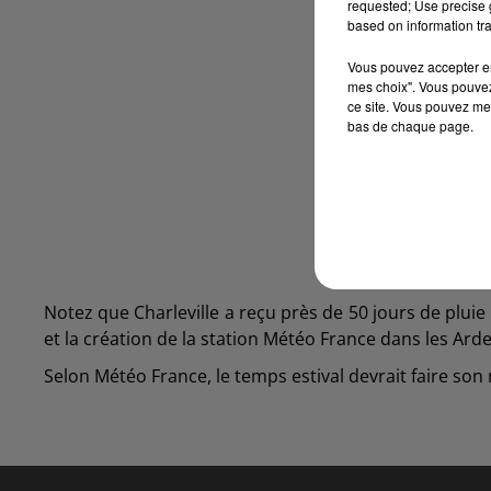
requested; Use precise g
based on information tra
Vous pouvez accepter en 
mes choix". Vous pouvez
ce site. Vous pouvez met
bas de chaque page.
Notez que Charleville a reçu près de 50 jours de plui
et la création de la station Météo France dans les Ard
Selon Météo France, le temps estival devrait faire son r