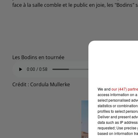
face à la salle comble et le public en joie, les "Bodin
Les Bodins en tournée
Crédit :
Cordula Mullerke
We and
our (447) partn
access information on a 
select personalised ad
statistics or combinatio
profiles to select person
Deliver and present adv
data such as IP address 
requested; Use precise g
based on information tra