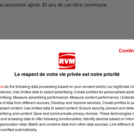
s" se racontent après 30 ans de carrière commune.
Contin
Le respect de votre vie privée est notre priorité
ers
do the following data processing based on your consent and/or our legitimate int
device; Use limited data to select advertising; Create profiles for personalised adver
vertising; Measure advertising performance; Measure content performance; Unders
ns of data from different sources; Develop and improve services; Create profiles to 
alised content; Use limited data to select content; Ensure security, prevent and detect
ertising and content; Save and communicate privacy choices. These technologies
and browsing data to offer following functionalities: Identify devices based on infor
eolocation data; Match and combine data from other data sources; Link different de
nsmitted automatically.