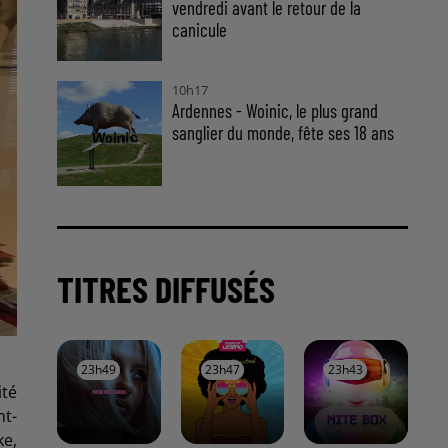
vendredi avant le retour de la
canicule
10h17
Ardennes - Woinic, le plus grand
sanglier du monde, fête ses 18 ans
TITRES DIFFUSÉS
23h49
23h49
23h47
23h47
23h43
23h43
ité
nt-
ke,