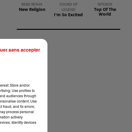
BEBE REXHA
SOUND OF
NITEBOX
New Religion
Top Of The
LEGEND
World
I'm So Excited
uer sans accepter
erest: Store and/or
tising; Use profiles to
tand audiences through
personalise content; Use
 fraud, and fix errors;
 may process personal
mation actively
vices; Identify devices