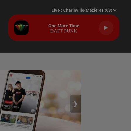
Live :
Charleville-Mézières (08)
One More Time
DAFT PUNK
❯