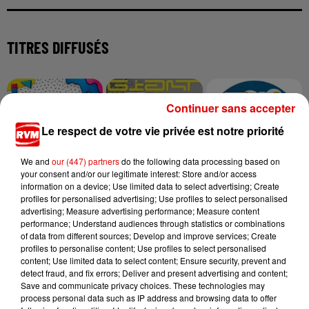
TITRES DIFFUSÉS
22h51
22h51
22h47
22h47
22h44
22h44
Continuer sans accepter
Le respect de votre vie privée est notre priorité
We and
our (447) partners
do the following data processing based on
your consent and/or our legitimate interest: Store and/or access
information on a device; Use limited data to select advertising; Create
BOB SINCLAR & KIESZA
CALVIN HARRIS
MONAKO
profiles for personalised advertising; Use profiles to select personalised
I Can't Wait
Giant
Shake Your Body
advertising; Measure advertising performance; Measure content
performance; Understand audiences through statistics or combinations
of data from different sources; Develop and improve services; Create
profiles to personalise content; Use profiles to select personalised
content; Use limited data to select content; Ensure security, prevent and
detect fraud, and fix errors; Deliver and present advertising and content;
Save and communicate privacy choices. These technologies may
process personal data such as IP address and browsing data to offer