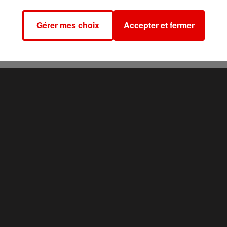
our, Auchan, Cora, Système U, Leclerc, Match, ITM et Proxi-
Gérer mes choix
Accepter et fermer