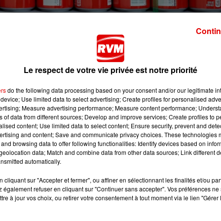
s partout en France !
Contin
lalanne" (un acide aminé) n'est pas indiquée.
res et sans caféine
, vendu en pack de six canettes de 33 cl.
Le respect de votre vie privée est notre priorité
 la date de consommation recommandée est le
28/02/2025
ers
do the following data processing based on your consent and/or our legitimate int
36DK31349
.
device; Use limited data to select advertising; Create profiles for personalised adver
vertising; Measure advertising performance; Measure content performance; Unders
4 dans les magasins Carrefour, Auchan, Cora, Système U,
ns of data from different sources; Develop and improve services; Create profiles to 
alised content; Use limited data to select content; Ensure security, prevent and detect
ertising and content; Save and communicate privacy choices. These technologies
and browsing data to offer following functionalities: Identify devices based on infor
eolocation data; Match and combine data from other data sources; Link different de
es rayons. Il s’agit d’une édition limitée Halloween,
nsmitted automatically.
cliquant sur "Accepter et fermer", ou affiner en sélectionnant les finalités et/ou pa
 également refuser en cliquant sur "Continuer sans accepter". Vos préférences ne 
235367
et la date de consommation recommandée a été fix
tre à jour vos choix, ou retirer votre consentement à tout moment via le lien "Gérer 
013
et
219DK30000
à
219DK30649
.