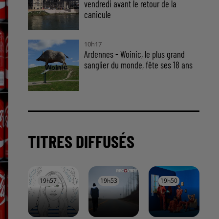
vendredi avant le retour de la
canicule
10h17
Ardennes - Woinic, le plus grand
sanglier du monde, fête ses 18 ans
TITRES DIFFUSÉS
19h57
19h57
19h53
19h53
19h50
19h50