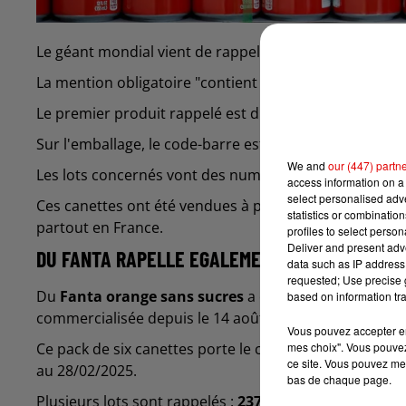
Le géant mondial vient de rappeler plusieurs cannette
La mention obligatoire "contient une source de phény
Le premier produit rappelé est du
Coca-Cola sans suc
Sur l'emballage, le code-barre est
05449000304520
est
We and
our (447) partn
Les lots concernés vont des numéros
236DK31100
à
2
access information on a 
select personalised ad
Ces canettes ont été vendues à partir du 30 août 202
statistics or combinatio
partout en France.
profiles to select person
Deliver and present adv
DU FANTA RAPELLE EGALEMENT
data such as IP address 
requested; Use precise g
Du
Fanta orange sans sucres
a été également retiré d
based on information tra
commercialisée depuis le 14 août 2024.
Vous pouvez accepter en 
mes choix". Vous pouvez
Ce pack de six canettes porte le code-barres
5449000
ce site. Vous pouvez met
au 28/02/2025.
bas de chaque page.
Plusieurs lots sont rappelés :
237DK31500
à
237DK32