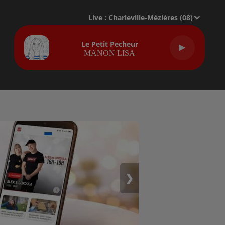
Live :
Charleville-Mézières (08)
Le Petit Pecheur
MANON LISA
❯