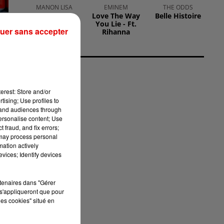
MANON LISA
EMINEM
THE ODDS
Le Petit
Love The Way
Belle Histoire
Pecheur
You Lie - Ft.
uer sans accepter
Rihanna
.
erest: Store and/or
tising; Use profiles to
tand audiences through
personalise content; Use
 fraud, and fix errors;
 may process personal
mation actively
vices; Identify devices
rtenaires dans "Gérer
s'appliqueront que pour
ée
les cookies" situé en