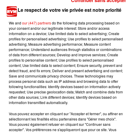
Continuer sans accepter
Champagne-Ardenne - Attention aux travaux sur
l'A34 et la RN51 dans...
Le respect de votre vie privée est notre priorité
We and
our (447) partners
do the following data processing based on
your consent and/or our legitimate interest: Store and/or access
information on a device; Use limited data to select advertising; Create
profiles for personalised advertising; Use profiles to select personalised
advertising; Measure advertising performance; Measure content
performance; Understand audiences through statistics or combinations
of data from different sources; Develop and improve services; Create
TITRES DIFFUSÉS
profiles to personalise content; Use profiles to select personalised
content; Use limited data to select content; Ensure security, prevent and
detect fraud, and fix errors; Deliver and present advertising and content;
Save and communicate privacy choices. These technologies may
process personal data such as IP address and browsing data to offer
8h11
8h11
8h05
8h05
7h56
7h56
following functionalities: Identify devices based on information actively
requested; Use precise geolocation data; Match and combine data from
other data sources; Link different devices; Identify devices based on
information transmitted automatically.
Vous pouvez accepter en cliquant sur "Accepter et fermer", ou affiner en
sélectionnant les finalités et/ou partenaires dans "Gérer mes choix".
TAME IMPALA & JENNIE
JUNGELI FEAT. EMMA
TEMPER CITY
Vous pouvez également refuser en cliquant sur "Continuer sans
Dracula
Juste Un Peu
Self Aware
accepter". Vos préférences ne s'appliqueront que pour ce site. Vous