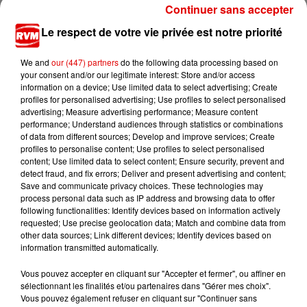
Continuer sans accepter
7 août 2026
Ardennes - Woinic, le plus grand sanglier du
Le respect de votre vie privée est notre priorité
monde, fête ses 18 ans
We and
our (447) partners
do the following data processing based on
your consent and/or our legitimate interest: Store and/or access
information on a device; Use limited data to select advertising; Create
profiles for personalised advertising; Use profiles to select personalised
advertising; Measure advertising performance; Measure content
performance; Understand audiences through statistics or combinations
of data from different sources; Develop and improve services; Create
profiles to personalise content; Use profiles to select personalised
TITRES DIFFUSÉS
content; Use limited data to select content; Ensure security, prevent and
detect fraud, and fix errors; Deliver and present advertising and content;
Save and communicate privacy choices. These technologies may
process personal data such as IP address and browsing data to offer
following functionalities: Identify devices based on information actively
7h14
7h14
7h10
7h10
7h07
7h07
requested; Use precise geolocation data; Match and combine data from
other data sources; Link different devices; Identify devices based on
information transmitted automatically.
Vous pouvez accepter en cliquant sur "Accepter et fermer", ou affiner en
sélectionnant les finalités et/ou partenaires dans "Gérer mes choix".
Vous pouvez également refuser en cliquant sur "Continuer sans
TEDDY SWIMS
LAAM
SOUND OF LEGEND