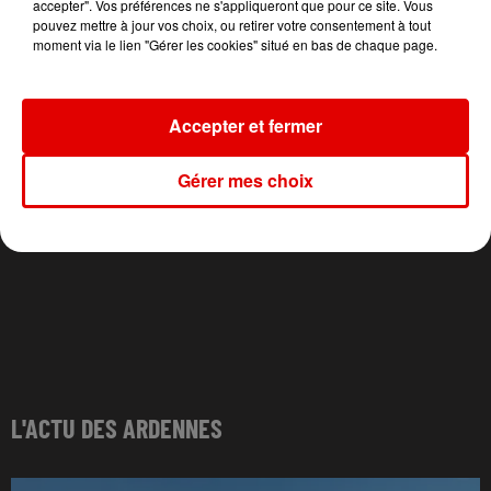
Mr Know It All
Chanter Pour Ceux
San Francisco
accepter". Vos préférences ne s'appliqueront que pour ce site. Vous
pouvez mettre à jour vos choix, ou retirer votre consentement à tout
moment via le lien "Gérer les cookies" situé en bas de chaque page.
Accepter et fermer
Gérer mes choix
L'ACTU DES ARDENNES