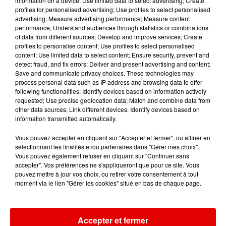
information on a device; Use limited data to select advertising; Create
profiles for personalised advertising; Use profiles to select personalised
advertising; Measure advertising performance; Measure content
22h40
22h40
22h36
22h36
22h33
22h33
performance; Understand audiences through statistics or combinations
of data from different sources; Develop and improve services; Create
profiles to personalise content; Use profiles to select personalised
content; Use limited data to select content; Ensure security, prevent and
detect fraud, and fix errors; Deliver and present advertising and content;
Save and communicate privacy choices. These technologies may
process personal data such as IP address and browsing data to offer
following functionalities: Identify devices based on information actively
ANGELE FEAT. JUSTICE
BLACK EYED PEAS
SEPTEMBER
requested; Use precise geolocation data; Match and combine data from
What You Want
Simply The Best
Cry For You
other data sources; Link different devices; Identify devices based on
information transmitted automatically.
Vous pouvez accepter en cliquant sur "Accepter et fermer", ou affiner en
sélectionnant les finalités et/ou partenaires dans "Gérer mes choix".
Vous pouvez également refuser en cliquant sur "Continuer sans
accepter". Vos préférences ne s'appliqueront que pour ce site. Vous
pouvez mettre à jour vos choix, ou retirer votre consentement à tout
moment via le lien "Gérer les cookies" situé en bas de chaque page.
Accepter et fermer