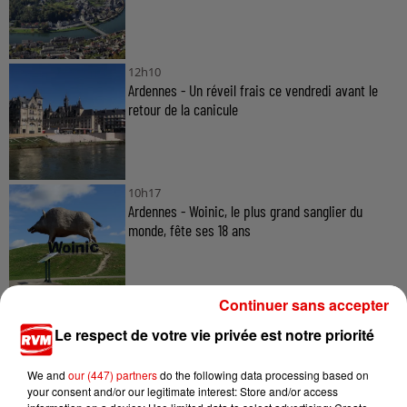
12h10
Ardennes - Un réveil frais ce vendredi avant le
retour de la canicule
10h17
Ardennes - Woinic, le plus grand sanglier du
monde, fête ses 18 ans
Continuer sans accepter
Le respect de votre vie privée est notre priorité
We and
our (447) partners
do the following data processing based on
TITRES DIFFUSÉS
your consent and/or our legitimate interest: Store and/or access