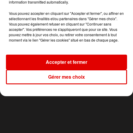
information transmitted automatically.
Vous pouvez accepter en cliquant sur "Accepter et fermer", ou affiner en
10h57
10h57
10h54
10h54
10h51
10h51
sélectionnant les finalités et/ou partenaires dans "Gérer mes choix".
Vous pouvez également refuser en cliquant sur "Continuer sans
accepter". Vos préférences ne s'appliqueront que pour ce site. Vous
pouvez mettre à jour vos choix, ou retirer votre consentement à tout
moment via le lien "Gérer les cookies" situé en bas de chaque page.
CKAY
ZAZIE
MUSE
Emiliana
Peu Importe
Nightshift
Accepter et fermer
Superstar
Gérer mes choix