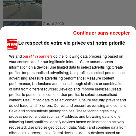
7 août 2026
Ardennes - Retour à la normale dans 48 heures
Continuer sans accepter
après une panne du...
Le respect de votre vie privée est notre priorité
We and
our (447) partners
do the following data processing based on
your consent and/or our legitimate interest: Store and/or access
7 août 2026
information on a device; Use limited data to select advertising; Create
Ardennes - Un réveil frais ce vendredi avant le
profiles for personalised advertising; Use profiles to select personalised
retour de la canicule
advertising; Measure advertising performance; Measure content
performance; Understand audiences through statistics or combinations
of data from different sources; Develop and improve services; Create
profiles to personalise content; Use profiles to select personalised
content; Use limited data to select content; Ensure security, prevent and
detect fraud, and fix errors; Deliver and present advertising and content;
Save and communicate privacy choices. These technologies may
process personal data such as IP address and browsing data to offer
following functionalities: Identify devices based on information actively
requested; Use precise geolocation data; Match and combine data from
TITRES DIFFUSÉS
other data sources; Link different devices; Identify devices based on