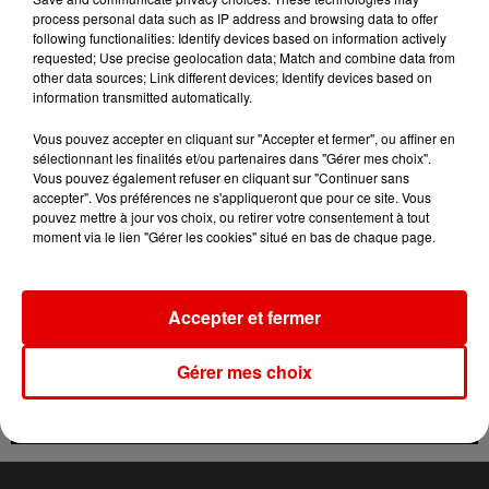
process personal data such as IP address and browsing data to offer
following functionalities: Identify devices based on information actively
requested; Use precise geolocation data; Match and combine data from
other data sources; Link different devices; Identify devices based on
information transmitted automatically.
Vous pouvez accepter en cliquant sur "Accepter et fermer", ou affiner en
TITRES DIFFUSÉS
sélectionnant les finalités et/ou partenaires dans "Gérer mes choix".
Vous pouvez également refuser en cliquant sur "Continuer sans
accepter". Vos préférences ne s'appliqueront que pour ce site. Vous
pouvez mettre à jour vos choix, ou retirer votre consentement à tout
5h00
5h00
4h57
4h57
4h55
4h55
moment via le lien "Gérer les cookies" situé en bas de chaque page.
Accepter et fermer
Gérer mes choix
ADELE CASTILLON
CKAY
GIMS
Ete Avec Toi
Emiliana
Soleil