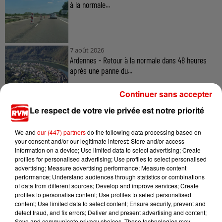
à la normale...
7 août 2026
Ardennes - Retour à la normale dans 48 heures
après une panne du...
Continuer sans accepter
Le respect de votre vie privée est notre priorité
7 août 2026
Ardennes - Un réveil frais ce vendredi avant le
We and
our (447) partners
do the following data processing based on
retour de la canicule
your consent and/or our legitimate interest: Store and/or access
information on a device; Use limited data to select advertising; Create
profiles for personalised advertising; Use profiles to select personalised
advertising; Measure advertising performance; Measure content
performance; Understand audiences through statistics or combinations
7 août 2026
of data from different sources; Develop and improve services; Create
Ardennes - Woinic, le plus grand sanglier du
profiles to personalise content; Use profiles to select personalised
monde, fête ses 18 ans
content; Use limited data to select content; Ensure security, prevent and
detect fraud, and fix errors; Deliver and present advertising and content;
Save and communicate privacy choices. These technologies may