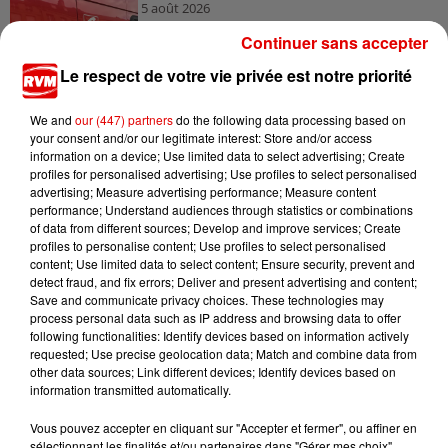
5 août 2026
Ardennes - 4 personnes transportées à l'hôpital
Continuer sans accepter
après une collision...
Le respect de votre vie privée est notre priorité
We and
our (447) partners
do the following data processing based on
your consent and/or our legitimate interest: Store and/or access
information on a device; Use limited data to select advertising; Create
profiles for personalised advertising; Use profiles to select personalised
advertising; Measure advertising performance; Measure content
performance; Understand audiences through statistics or combinations
TITRES DIFFUSÉS
of data from different sources; Develop and improve services; Create
profiles to personalise content; Use profiles to select personalised
content; Use limited data to select content; Ensure security, prevent and
detect fraud, and fix errors; Deliver and present advertising and content;
6h39
6h39
6h34
6h34
6h31
6h31
Save and communicate privacy choices. These technologies may
process personal data such as IP address and browsing data to offer
following functionalities: Identify devices based on information actively
requested; Use precise geolocation data; Match and combine data from
other data sources; Link different devices; Identify devices based on
information transmitted automatically.
MARTIN GARRIX & ED
ADELE CASTILLON
BIRDY
Vous pouvez accepter en cliquant sur "Accepter et fermer", ou affiner en
Ete Avec Toi
Skinny Love
SHEERAN
sélectionnant les finalités et/ou partenaires dans "Gérer mes choix".