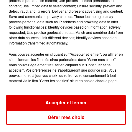
profiles to personalise content; Use profiles to select personalised
content; Use limited data to select content; Ensure security, prevent and
7 août 2026
detect fraud, and fix errors; Deliver and present advertising and content;
Ardennes - Woinic, le plus grand sanglier du
Save and communicate privacy choices. These technologies may
monde, fête ses 18 ans
process personal data such as IP address and browsing data to offer
following functionalities: Identify devices based on information actively
requested; Use precise geolocation data; Match and combine data from
other data sources; Link different devices; Identify devices based on
information transmitted automatically.
Vous pouvez accepter en cliquant sur "Accepter et fermer", ou affiner en
sélectionnant les finalités et/ou partenaires dans "Gérer mes choix".
Vous pouvez également refuser en cliquant sur "Continuer sans
accepter". Vos préférences ne s'appliqueront que pour ce site. Vous
TITRES DIFFUSÉS
pouvez mettre à jour vos choix, ou retirer votre consentement à tout
moment via le lien "Gérer les cookies" situé en bas de chaque page.
8h16
8h16
8h13
8h13
8h10
8h10
Accepter et fermer
Gérer mes choix