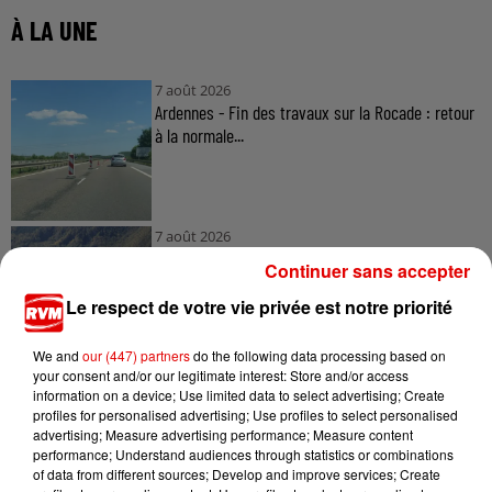
À LA UNE
7 août 2026
Ardennes - Fin des travaux sur la Rocade : retour
à la normale...
7 août 2026
Ardennes - Retour à la normale dans 48 heures
Continuer sans accepter
après une panne du...
Le respect de votre vie privée est notre priorité
We and
our (447) partners
do the following data processing based on
your consent and/or our legitimate interest: Store and/or access
7 août 2026
information on a device; Use limited data to select advertising; Create
Ardennes - Un réveil frais ce vendredi avant le
profiles for personalised advertising; Use profiles to select personalised
retour de la canicule
advertising; Measure advertising performance; Measure content
performance; Understand audiences through statistics or combinations
of data from different sources; Develop and improve services; Create