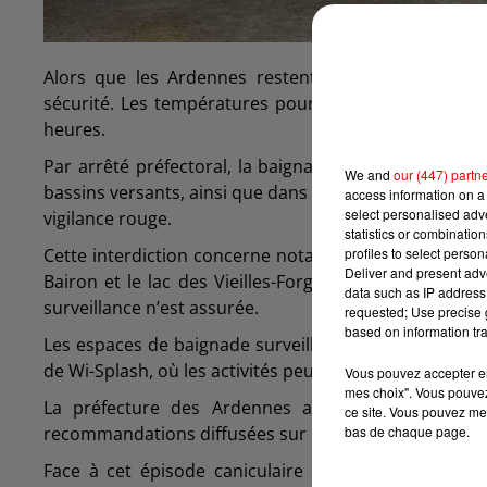
Alors que les Ardennes restent placées en vigilanc
sécurité. Les températures pourraient encore appro
heures.
Par arrêté préfectoral, la baignade est désormais st
We and
our (447) partn
bassins versants, ainsi que dans les lacs, étangs et pl
access information on a 
select personalised ad
vigilance rouge.
statistics or combinatio
profiles to select person
Cette interdiction concerne notamment les deux sites
Deliver and present adv
Bairon et le lac des Vieilles-Forges. La mesure vise
data such as IP address 
surveillance n’est assurée.
requested; Use precise g
based on information tra
Les espaces de baignade surveillés ne sont en revan
de Wi-Splash, où les activités peuvent se poursuivre d
Vous pouvez accepter en 
mes choix". Vous pouvez
La préfecture des Ardennes appelle les usagers à 
ce site. Vous pouvez met
bas de chaque page.
recommandations diffusées sur les différents sites c
Face à cet épisode caniculaire exceptionnel, il faut