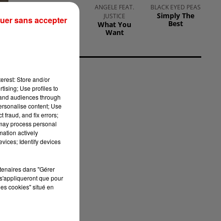
CERRONE
ANGELE FEAT.
BLACK EYED PEAS
Supernature
Simply The
JUSTICE
uer sans accepter
Best
What You
Want
 de
nes
eux
erest: Store and/or
 la
tising; Use profiles to
tand audiences through
personalise content; Use
 fraud, and fix errors;
 de
 may process personal
une
mation actively
vices; Identify devices
cas
rtenaires dans "Gérer
s'appliqueront que pour
les
les cookies" situé en
aux