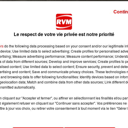
Contin
e rouge canicule, les autorités renforcent les mesures
cher les 40°C dans le département au cours des prochai
Le respect de votre vie privée est notre priorité
rictement interdite sur l’ensemble des cours d’eau, des d
ers
do the following data processing based on your consent and/or our legitimate int
ans d’eau non aménagés et non surveillés jusqu’à la levée de
device; Use limited data to select advertising; Create profiles for personalised adver
vertising; Measure advertising performance; Measure content performance; Unders
ns of data from different sources; Develop and improve services; Create profiles to 
alised content; Use limited data to select content; Ensure security, prevent and detect
 gérés par le Conseil départemental des Ardennes : le lac
ertising and content; Save and communicate privacy choices. These technologies
 à prévenir les risques d’accidents dans des zones où auc
and browsing data to offer following functionalities: Identify devices based on infor
eolocation data; Match and combine data from other data sources; Link different de
nsmitted automatically.
che pas concernés par cette décision. C’est notamment le 
ans le respect des consignes de sécurité en vigueur.
cliquant sur "Accepter et fermer", ou affiner en sélectionnant les finalités et/ou pa
 également refuser en cliquant sur "Continuer sans accepter". Vos préférences ne 
respecter strictement cette interdiction et à suivre 
tre à jour vos choix, ou retirer votre consentement à tout moment via le lien "Gérer 
oncernés.
 s’hydrater régulièrement, éviter les activités physiques 