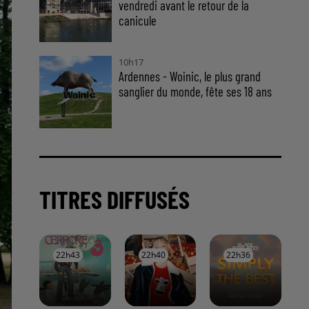
vendredi avant le retour de la
canicule
10h17
Ardennes - Woinic, le plus grand
sanglier du monde, fête ses 18 ans
TITRES DIFFUSÉS
22h43
22h43
22h40
22h40
22h36
22h36