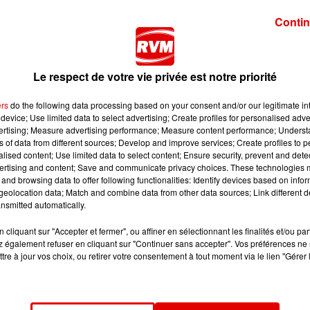
Contin
e la région, une alerte rouge à la pollution de l’air a 
Le respect de votre vie privée est notre priorité
il, de températures élevées et d’un air stagnant favorise
ement la qualité de l’air.
ers
do the following data processing based on your consent and/or our legitimate int
ité de l’air devrait être majoritairement mauvais sur l’ensem
device; Use limited data to select advertising; Create profiles for personalised adver
vertising; Measure advertising performance; Measure content performance; Unders
onditions météorologiques actuelles, typiques des épisodes
ns of data from different sources; Develop and improve services; Create profiles to 
alised content; Use limited data to select content; Ensure security, prevent and detect
ertising and content; Save and communicate privacy choices. These technologies
olluants issus notamment du trafic routier et des activi
and browsing data to offer following functionalities: Identify devices based on infor
ère et contribuent à la formation d’ozone. L’absence de v
eolocation data; Match and combine data from other data sources; Link different de
nsmitted automatically.
s physiques intenses en extérieur, en particulier pour 
cliquant sur "Accepter et fermer", ou affiner en sélectionnant les finalités et/ou pa
 également refuser en cliquant sur "Continuer sans accepter". Vos préférences ne 
matiques ou souffrant de pathologies respiratoires). Il 
tre à jour vos choix, ou retirer votre consentement à tout moment via le lien "Gérer 
fin de ne pas aggraver les émissions.
 que les conditions anticycloniques et les fortes chale