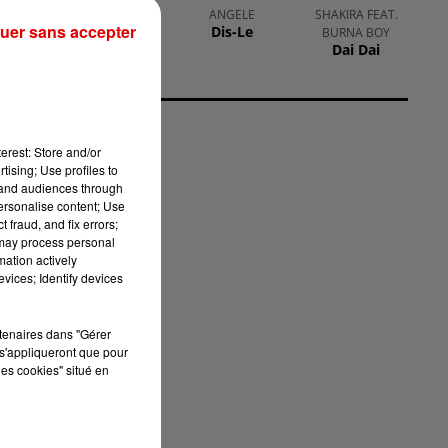
MACKLEMORE
ANGELE
SHAKIRA FEAT.
uer sans accepter
Glorious
Dis-Le
BURNA BOY
Dai Dai
été
 la
erest: Store and/or
ble
tising; Use profiles to
tand audiences through
 de
personalise content; Use
 fraud, and fix errors;
 may process personal
tés
mation actively
ent
vices; Identify devices
les
rtenaires dans "Gérer
s'appliqueront que pour
est
les cookies" situé en
urs