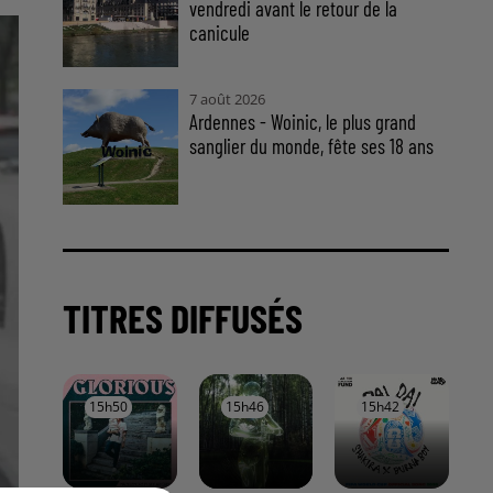
vendredi avant le retour de la
canicule
7 août 2026
Ardennes - Woinic, le plus grand
sanglier du monde, fête ses 18 ans
TITRES DIFFUSÉS
15h50
15h50
15h46
15h46
15h42
15h42