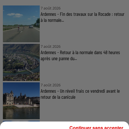
7 août 2026
Ardennes - Fin des travaux sur la Rocade : retour
à la normale...
7 août 2026
Ardennes - Retour à la normale dans 48 heures
après une panne du...
7 août 2026
Ardennes - Un réveil frais ce vendredi avant le
retour de la canicule
7 août 2026
Continuer sans accepter
Ardennes - Woinic, le plus grand sanglier du