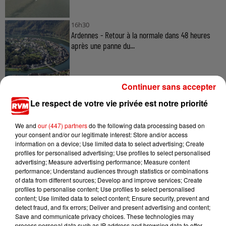
16h30
Ardennes - Retour à la normale dans 48 heures
après une panne du...
Continuer sans accepter
12h10
Ardennes - Un réveil frais ce vendredi avant le
Le respect de votre vie privée est notre priorité
retour de la canicule
We and
our (447) partners
do the following data processing based on
your consent and/or our legitimate interest: Store and/or access
information on a device; Use limited data to select advertising; Create
profiles for personalised advertising; Use profiles to select personalised
10h17
advertising; Measure advertising performance; Measure content
Ardennes - Woinic, le plus grand sanglier du
performance; Understand audiences through statistics or combinations
monde, fête ses 18 ans
of data from different sources; Develop and improve services; Create
profiles to personalise content; Use profiles to select personalised
content; Use limited data to select content; Ensure security, prevent and
detect fraud, and fix errors; Deliver and present advertising and content;
Save and communicate privacy choices. These technologies may
process personal data such as IP address and browsing data to offer