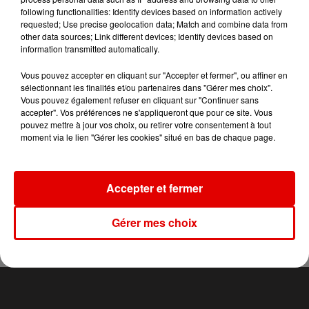
following functionalities: Identify devices based on information actively
requested; Use precise geolocation data; Match and combine data from
other data sources; Link different devices; Identify devices based on
information transmitted automatically.
TITRES DIFFUSÉS
Vous pouvez accepter en cliquant sur "Accepter et fermer", ou affiner en
sélectionnant les finalités et/ou partenaires dans "Gérer mes choix".
Vous pouvez également refuser en cliquant sur "Continuer sans
19h57
19h57
19h53
19h53
19h50
19h50
accepter". Vos préférences ne s'appliqueront que pour ce site. Vous
pouvez mettre à jour vos choix, ou retirer votre consentement à tout
moment via le lien "Gérer les cookies" situé en bas de chaque page.
Accepter et fermer
MANON LISA
EMINEM
THE ODDS
Le Petit Pecheur
Love The Way You
Belle Histoire
Lie - Ft. Rihanna
Gérer mes choix