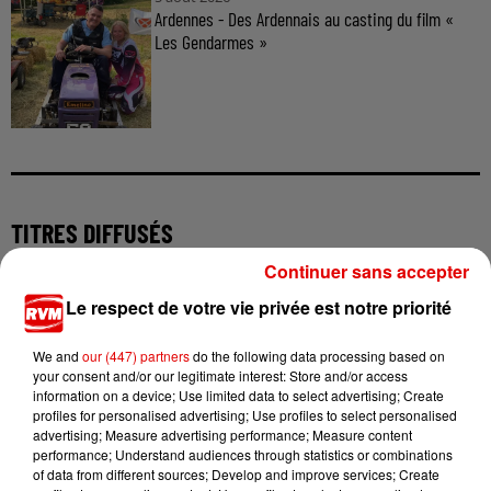
Ardennes - Des Ardennais au casting du film «
Les Gendarmes »
TITRES DIFFUSÉS
Continuer sans accepter
Le respect de votre vie privée est notre priorité
17h14
17h14
17h10
17h10
17h07
17h07
We and
our (447) partners
do the following data processing based on
your consent and/or our legitimate interest: Store and/or access
information on a device; Use limited data to select advertising; Create
profiles for personalised advertising; Use profiles to select personalised
advertising; Measure advertising performance; Measure content
performance; Understand audiences through statistics or combinations
JUNGELI FEAT. EMMA
MILEY CYRUS
CLARA LUCIANI
Juste Un Peu
Dream As One
Tout Le Monde
of data from different sources; Develop and improve services; Create