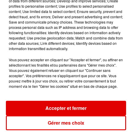
of data from different sources; Develop and improve services; Create
profiles to personalise content; Use profiles to select personalised
content; Use limited data to select content; Ensure security, prevent and
detect fraud, and fix errors; Deliver and present advertising and content;
Save and communicate privacy choices. These technologies may
process personal data such as IP address and browsing data to offer
following functionalities: Identify devices based on information actively
SAEZ
requested; Use precise geolocation data; Match and combine data from
other data sources; Link different devices; Identify devices based on
information transmitted automatically.
Vous pouvez accepter en cliquant sur "Accepter et fermer", ou affiner en
Ajouter à votre calendrier
sélectionnant les finalités et/ou partenaires dans "Gérer mes choix".
Vous pouvez également refuser en cliquant sur "Continuer sans
accepter". Vos préférences ne s'appliqueront que pour ce site. Vous
pouvez mettre à jour vos choix, ou retirer votre consentement à tout
moment via le lien "Gérer les cookies" situé en bas de chaque page.
Date
14 novembre 2026 à 20h30
Accepter et fermer
Reims Arena
Lieu
51100
Reims
Gérer mes choix