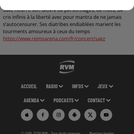
Saez nourrit son œuvre de personnages, de mots, de
cris infinis à la liberté avec pour mantra de ne jamais
s’autocensurer. Ses diatribes endiablées marient les
tourments amoureux à ceux du temps
https://www.reimsarena.com/fr/concert/saez
ACCUEIL
RADIO
INFOS
JEUX
AGENDA
PODCASTS
CONTACT
© SARL SCOP RVM - Tous droits réservés
Mentions légales