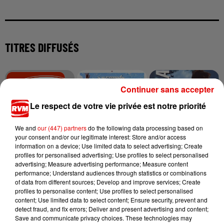
TITRES DIFFUSÉS
0h00
0h00
23h56
23h56
23h53
23h53
Continuer sans accepter
Le respect de votre vie privée est notre priorité
We and
our (447) partners
do the following data processing based on
your consent and/or our legitimate interest: Store and/or access
information on a device; Use limited data to select advertising; Create
LE CLUB RVM
DIMITRI VEGAS & LIKE
ROZALLA
profiles for personalised advertising; Use profiles to select personalised
Jusqu'a 2h !
Everybody's Free
MIKE
advertising; Measure advertising performance; Measure content
The Hum
performance; Understand audiences through statistics or combinations
of data from different sources; Develop and improve services; Create
profiles to personalise content; Use profiles to select personalised
content; Use limited data to select content; Ensure security, prevent and
detect fraud, and fix errors; Deliver and present advertising and content;
Save and communicate privacy choices. These technologies may