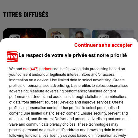
TITRES DIFFUSÉS
8h39
8h39
8h36
8h36
8h33
8h33
Continuer sans accepter
Le respect de votre vie privée est notre priorité
We and
our (447) partners
do the following data processing based on
your consent and/or our legitimate interest: Store and/or access
MILEY CYRUS
KEEN' V
TEDDY SWIMS
information on a device; Use limited data to select advertising; Create
Dream As One
Soleil Dans Ma Tete
Mr Know It All
profiles for personalised advertising; Use profiles to select personalised
advertising; Measure advertising performance; Measure content
performance; Understand audiences through statistics or combinations
of data from different sources; Develop and improve services; Create
profiles to personalise content; Use profiles to select personalised
content; Use limited data to select content; Ensure security, prevent and
detect fraud, and fix errors; Deliver and present advertising and content;
Save and communicate privacy choices. These technologies may
process personal data such as IP address and browsing data to offer
following functionalities: Identify devices based on information actively