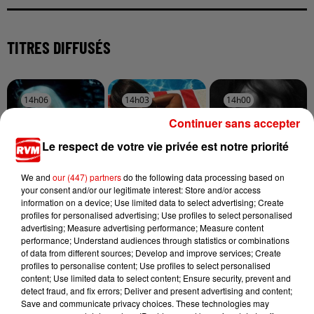
TITRES DIFFUSÉS
14h06
14h06
14h03
14h03
14h00
14h00
Continuer sans accepter
Le respect de votre vie privée est notre priorité
We and
our (447) partners
do the following data processing based on
your consent and/or our legitimate interest: Store and/or access
AVA MAX
GIMS
ARIANA GRANDE
Everytime I Cry
Soleil
Hate That I Made
information on a device; Use limited data to select advertising; Create
(stronger)
You Love Me
profiles for personalised advertising; Use profiles to select personalised
advertising; Measure advertising performance; Measure content
performance; Understand audiences through statistics or combinations
of data from different sources; Develop and improve services; Create
profiles to personalise content; Use profiles to select personalised
content; Use limited data to select content; Ensure security, prevent and
detect fraud, and fix errors; Deliver and present advertising and content;
Save and communicate privacy choices. These technologies may