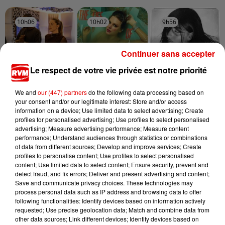
10h06
10h06
10h02
10h02
9h56
9h56
Continuer sans accepter
Le respect de votre vie privée est notre priorité
JUNGELI FEAT. EMMA
TAYLOR SWIFT
AMBRE
We and
our (447) partners
do the following data processing based on
Juste Un Peu
Elizabeth Taylor
J'me Demande
your consent and/or our legitimate interest: Store and/or access
information on a device; Use limited data to select advertising; Create
profiles for personalised advertising; Use profiles to select personalised
advertising; Measure advertising performance; Measure content
performance; Understand audiences through statistics or combinations
of data from different sources; Develop and improve services; Create
profiles to personalise content; Use profiles to select personalised
content; Use limited data to select content; Ensure security, prevent and
detect fraud, and fix errors; Deliver and present advertising and content;
Save and communicate privacy choices. These technologies may
process personal data such as IP address and browsing data to offer
following functionalities: Identify devices based on information actively
requested; Use precise geolocation data; Match and combine data from
other data sources; Link different devices; Identify devices based on