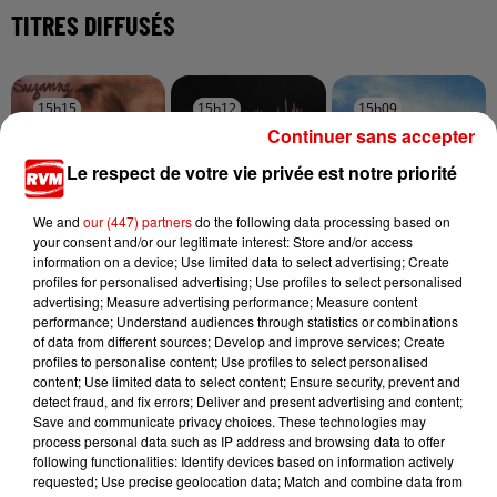
TITRES DIFFUSÉS
15h15
15h15
15h12
15h12
15h09
15h09
Continuer sans accepter
Le respect de votre vie privée est notre priorité
We and
our (447) partners
do the following data processing based on
your consent and/or our legitimate interest: Store and/or access
SUZANNE VEGA
TOVE LO X STROMAE
ALEX WARREN
information on a device; Use limited data to select advertising; Create
Luka
Des Fleurs
Passenger
profiles for personalised advertising; Use profiles to select personalised
advertising; Measure advertising performance; Measure content
performance; Understand audiences through statistics or combinations
of data from different sources; Develop and improve services; Create
profiles to personalise content; Use profiles to select personalised
content; Use limited data to select content; Ensure security, prevent and
detect fraud, and fix errors; Deliver and present advertising and content;
Save and communicate privacy choices. These technologies may
process personal data such as IP address and browsing data to offer
following functionalities: Identify devices based on information actively
requested; Use precise geolocation data; Match and combine data from