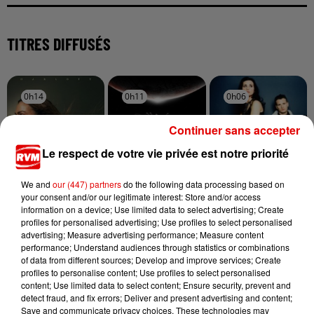
TITRES DIFFUSÉS
0h14
0h14
0h11
0h11
0h06
0h06
Continuer sans accepter
Le respect de votre vie privée est notre priorité
We and
our (447) partners
do the following data processing based on
VITAA
MUSE
DHT
your consent and/or our legitimate interest: Store and/or access
Ca Fait Mal
Nightshift
Listen To Your
information on a device; Use limited data to select advertising; Create
Superstar
Heart
profiles for personalised advertising; Use profiles to select personalised
advertising; Measure advertising performance; Measure content
performance; Understand audiences through statistics or combinations
of data from different sources; Develop and improve services; Create
profiles to personalise content; Use profiles to select personalised
content; Use limited data to select content; Ensure security, prevent and
detect fraud, and fix errors; Deliver and present advertising and content;
Save and communicate privacy choices. These technologies may