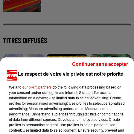
TITRES DIFFUSÉS
1h40
1h40
1h36
1h36
1h33
1h33
Continuer sans accepter
Le respect de votre vie privée est notre priorité
We and
our (447) partners
do the following data processing based on
your consent and/or our legitimate interest: Store and/or access
information on a device; Use limited data to select advertising; Create
ADELE CASTILLON
ERASURE
TAYLOR SWIFT
profiles for personalised advertising; Use profiles to select personalised
Ete Avec Toi
Oh L'amour
Elizabeth Taylor
advertising; Measure advertising performance; Measure content
performance; Understand audiences through statistics or combinations
of data from different sources; Develop and improve services; Create
profiles to personalise content; Use profiles to select personalised
content; Use limited data to select content; Ensure security, prevent and