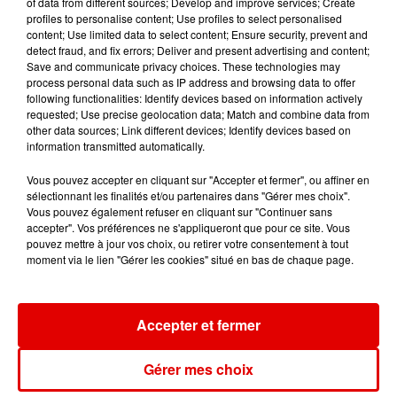
of data from different sources; Develop and improve services; Create
profiles to personalise content; Use profiles to select personalised
content; Use limited data to select content; Ensure security, prevent and
EURYTHMICS
JEREMY FREROT
BRUNO MARS
detect fraud, and fix errors; Deliver and present advertising and content;
Sexcrime
Frerot
On My Soul
Save and communicate privacy choices. These technologies may
process personal data such as IP address and browsing data to offer
following functionalities: Identify devices based on information actively
requested; Use precise geolocation data; Match and combine data from
other data sources; Link different devices; Identify devices based on
information transmitted automatically.
Vous pouvez accepter en cliquant sur "Accepter et fermer", ou affiner en
sélectionnant les finalités et/ou partenaires dans "Gérer mes choix".
Vous pouvez également refuser en cliquant sur "Continuer sans
accepter". Vos préférences ne s'appliqueront que pour ce site. Vous
pouvez mettre à jour vos choix, ou retirer votre consentement à tout
moment via le lien "Gérer les cookies" situé en bas de chaque page.
Accepter et fermer
Gérer mes choix
L'ACTU DES ARDENNES