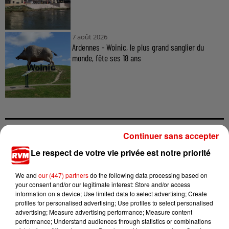
7 août 2026
Ardennes - Woinic, le plus grand sanglier du
monde, fête ses 18 ans
Continuer sans accepter
TITRES DIFFUSÉS
Le respect de votre vie privée est notre priorité
We and
our (447) partners
do the following data processing based on
your consent and/or our legitimate interest: Store and/or access
14h56
14h56
14h53
14h53
14h51
14h51
information on a device; Use limited data to select advertising; Create
profiles for personalised advertising; Use profiles to select personalised
advertising; Measure advertising performance; Measure content
performance; Understand audiences through statistics or combinations