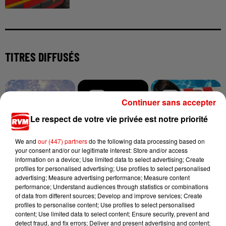
TITRES DIFFUSÉS
6h34
6h34
6h31
6h31
6h29
6h29
Continuer sans accepter
Le respect de votre vie privée est notre priorité
We and
our (447) partners
do the following data processing based on
your consent and/or our legitimate interest: Store and/or access
information on a device; Use limited data to select advertising; Create
ADELE CASTILLON
BIRDY
GIMS
Ete Avec Toi
Skinny Love
Soleil
profiles for personalised advertising; Use profiles to select personalised
advertising; Measure advertising performance; Measure content
performance; Understand audiences through statistics or combinations
of data from different sources; Develop and improve services; Create
profiles to personalise content; Use profiles to select personalised
content; Use limited data to select content; Ensure security, prevent and
detect fraud, and fix errors; Deliver and present advertising and content;