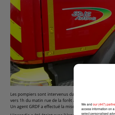
Les pompiers sont intervenus dans la nuit de mardi à 
vers 1h du matin rue de la forêt à Montcy-Notre-Dame
We and
our (447) partn
Un agent GRDF a effectué la mise en sécurité du coffre
access information on a 
select personalised ad