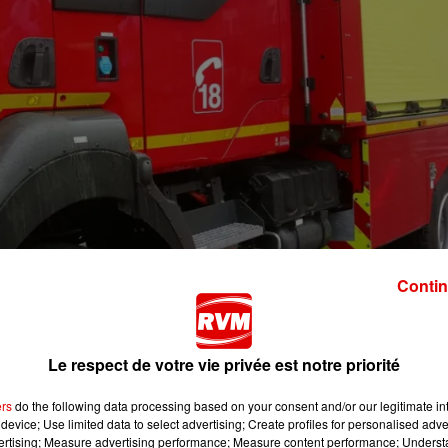
Contin
Le respect de votre vie privée est notre priorité
mercredi pour un incendie de véhicule. Une voiture a pris 
. Les flammes se sont ensuite propagées à un coffret de g
ers
do the following data processing based on your consent and/or our legitimate int
t.
device; Use limited data to select advertising; Create profiles for personalised adver
vertising; Measure advertising performance; Measure content performance; Unders