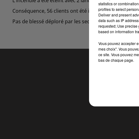
L'incendie a été éteint avec 2 lances.
statistics or combinatio
profiles to select person
Conséquence, 56 clients ont été impactés et privés de
Deliver and present adv
data such as IP address 
Pas de blessé déploré par les secours et la police natio
requested; Use precise g
based on information tra
Vous pouvez accepter en 
mes choix". Vous pouvez
ce site. Vous pouvez met
bas de chaque page.