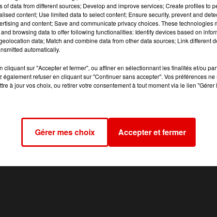
ns of data from different sources; Develop and improve services; Create profiles to 
alised content; Use limited data to select content; Ensure security, prevent and detect
 gaz.
ertising and content; Save and communicate privacy choices. These technologies
and browsing data to offer following functionalities: Identify devices based on infor
nale était sur place.
eolocation data; Match and combine data from other data sources; Link different de
nsmitted automatically.
cliquant sur "Accepter et fermer", ou affiner en sélectionnant les finalités et/ou pa
 également refuser en cliquant sur "Continuer sans accepter". Vos préférences ne 
tre à jour vos choix, ou retirer votre consentement à tout moment via le lien "Gérer 
Gérer mes choix
Accepter et fermer