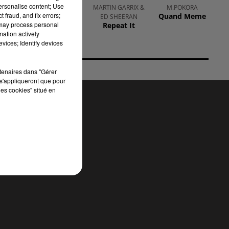
personalise content; Use
ZAHO FEAT. MC
MARTIN GARRIX &
M.POKORA
 fraud, and fix errors;
Quand Meme
SOLAAR
ED SHEERAN
 may process personal
Comme
Repeat It
Caroline
mation actively
vices; Identify devices
rtenaires dans "Gérer
s'appliqueront que pour
les cookies" situé en