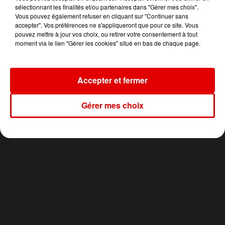
sélectionnant les finalités et/ou partenaires dans "Gérer mes choix".
Vous pouvez également refuser en cliquant sur "Continuer sans
accepter". Vos préférences ne s'appliqueront que pour ce site. Vous
pouvez mettre à jour vos choix, ou retirer votre consentement à tout
INDOCHINE
RIHANNA
ALEX WARREN
moment via le lien "Gérer les cookies" situé en bas de chaque page.
Les Nouveaux
Unfaithful
Fever Dream
Soleils
Accepter et fermer
Gérer mes choix