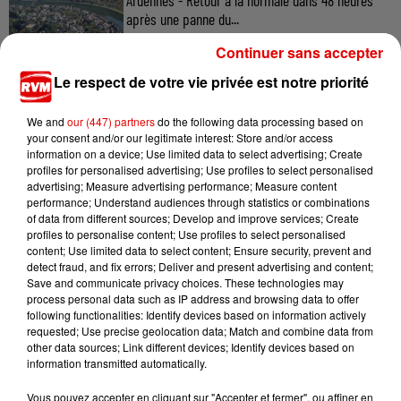
Ardennes - Retour à la normale dans 48 heures
après une panne du...
Continuer sans accepter
Le respect de votre vie privée est notre priorité
7 août 2026
Ardennes - Un réveil frais ce vendredi avant le
We and
our (447) partners
do the following data processing based on
retour de la canicule
your consent and/or our legitimate interest: Store and/or access
information on a device; Use limited data to select advertising; Create
profiles for personalised advertising; Use profiles to select personalised
advertising; Measure advertising performance; Measure content
performance; Understand audiences through statistics or combinations
of data from different sources; Develop and improve services; Create
profiles to personalise content; Use profiles to select personalised
content; Use limited data to select content; Ensure security, prevent and
detect fraud, and fix errors; Deliver and present advertising and content;
Save and communicate privacy choices. These technologies may
TITRES DIFFUSÉS
process personal data such as IP address and browsing data to offer
following functionalities: Identify devices based on information actively
requested; Use precise geolocation data; Match and combine data from
other data sources; Link different devices; Identify devices based on
4h28
4h28
4h25
4h25
4h22
4h22
information transmitted automatically.
Vous pouvez accepter en cliquant sur "Accepter et fermer", ou affiner en