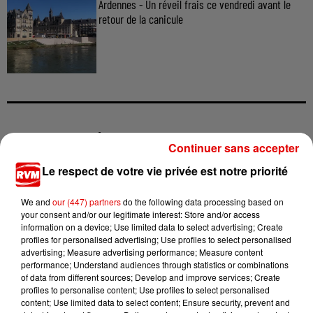
Ardennes - Un réveil frais ce vendredi avant le
retour de la canicule
TITRES DIFFUSÉS
Continuer sans accepter
Le respect de votre vie privée est notre priorité
5h05
5h05
5h03
5h03
5h00
5h00
We and
our (447) partners
do the following data processing based on
your consent and/or our legitimate interest: Store and/or access
information on a device; Use limited data to select advertising; Create
profiles for personalised advertising; Use profiles to select personalised
advertising; Measure advertising performance; Measure content
performance; Understand audiences through statistics or combinations
of data from different sources; Develop and improve services; Create
TEARS FOR FEARS
TRINIX
MYLENE FARMER
profiles to personalise content; Use profiles to select personalised
Shout
Madan
C'est A Qui Le Tour
content; Use limited data to select content; Ensure security, prevent and