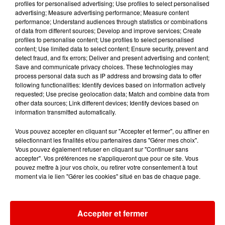
profiles for personalised advertising; Use profiles to select personalised
13h16
13h16
13h13
13h13
13h09
13h09
advertising; Measure advertising performance; Measure content
performance; Understand audiences through statistics or combinations
of data from different sources; Develop and improve services; Create
profiles to personalise content; Use profiles to select personalised
content; Use limited data to select content; Ensure security, prevent and
detect fraud, and fix errors; Deliver and present advertising and content;
Save and communicate privacy choices. These technologies may
KATY PERRY
SEBASTIEN TELLIER &
SHAKIRA FEAT. BURNA
process personal data such as IP address and browsing data to offer
Roar
JULIETTE ARMANET
BOY
following functionalities: Identify devices based on information actively
Attraction
Dai Dai
requested; Use precise geolocation data; Match and combine data from
other data sources; Link different devices; Identify devices based on
information transmitted automatically.
Vous pouvez accepter en cliquant sur "Accepter et fermer", ou affiner en
sélectionnant les finalités et/ou partenaires dans "Gérer mes choix".
Vous pouvez également refuser en cliquant sur "Continuer sans
accepter". Vos préférences ne s'appliqueront que pour ce site. Vous
pouvez mettre à jour vos choix, ou retirer votre consentement à tout
moment via le lien "Gérer les cookies" situé en bas de chaque page.
Accepter et fermer