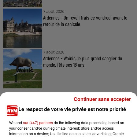
7 août 2026
Ardennes - Un réveil frais ce vendredi avant le
retour de la canicule
7 août 2026
Ardennes - Woinic, le plus grand sanglier du
monde, fête ses 18 ans
Continuer sans accepter
Le respect de votre vie privée est notre priorité
TITRES DIFFUSÉS
We and
our (447) partners
do the following data processing based on
your consent and/or our legitimate interest: Store and/or access
information on a device; Use limited data to select advertising; Create