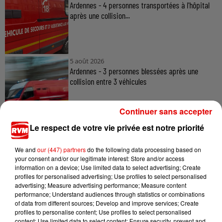
Ardennes - 4 personnes transportées à l'hôpital
après une collision...
5 août 2026
Ardennes - 3 personnes blessées après une
collision entre 3 véhicules
Continuer sans accepter
Le respect de votre vie privée est notre priorité
5 août 2026
Ardennes - Des Ardennais au casting du film «
Les Gendarmes »
We and
our (447) partners
do the following data processing based on
your consent and/or our legitimate interest: Store and/or access
information on a device; Use limited data to select advertising; Create
profiles for personalised advertising; Use profiles to select personalised
advertising; Measure advertising performance; Measure content
5 août 2026
performance; Understand audiences through statistics or combinations
Ardennes - Clap de fin pour le tournage du film «
of data from different sources; Develop and improve services; Create
profiles to personalise content; Use profiles to select personalised
14 juillet » avec...
content; Use limited data to select content; Ensure security, prevent and