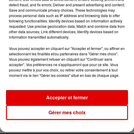
detect fraud, and fix errors; Deliver and present advertising and content;
Save and communicate privacy choices. These technologies may
process personal data such as IP address and browsing data to offer
following functionalities: Identify devices based on information actively
requested; Use precise geolocation data; Match and combine data from
other data sources; Link different devices; Identify devices based on
information transmitted automatically.
TITRES DIFFUSÉS
Vous pouvez accepter en cliquant sur "Accepter et fermer", ou affiner en
sélectionnant les finalités et/ou partenaires dans "Gérer mes choix".
Vous pouvez également refuser en cliquant sur "Continuer sans
accepter". Vos préférences ne s'appliqueront que pour ce site. Vous
3h20
3h20
3h16
3h16
3h13
3h13
pouvez mettre à jour vos choix, ou retirer votre consentement à tout
moment via le lien "Gérer les cookies" situé en bas de chaque page.
Accepter et fermer
ELLIOTT
PLAIN WHITE T'S
ADELE CASTILLON
Gérer mes choix
On S'oubliera
Hey There Delilah
Ete Avec Toi