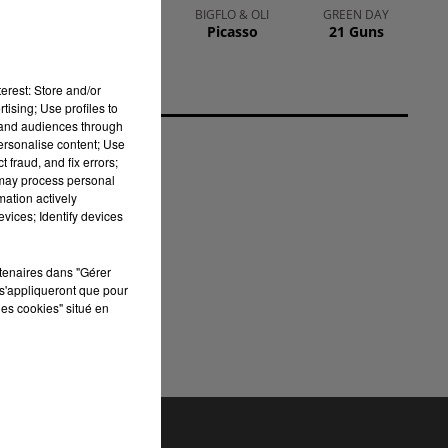
CHARLOTTE
BIGFLO & OLI
GREEN DAY
Picasso
21 Guns
CARDIN
The Way We
Touch
erest: Store and/or
tising; Use profiles to
tand audiences through
personalise content; Use
 fraud, and fix errors;
 may process personal
mation actively
vices; Identify devices
rtenaires dans "Gérer
s'appliqueront que pour
les cookies" situé en