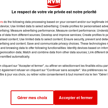
iale de l’AVC. L’accident vasculaire cérébral touche des
Le respect de votre vie privée est notre priorité
éée il y a maintenant un peu plus de 2 ans et elle est déjà
ers
do the following data processing based on your consent and/or our legitimate int
ider vers des soins ou de la rééducation.
device; Use limited data to select advertising; Create profiles for personalised adver
vertising; Measure advertising performance; Measure content performance; Unders
s symptômes très caractéristiques de l'AVC. Petit piqûre de
ns of data from different sources; Develop and improve services; Create profiles to 
AVC 08, au micro de Cordula Mullerke :
alised content; Use limited data to select content; Ensure security, prevent and detect
ertising and content; Save and communicate privacy choices. These technologies
and browsing data to offer following functionalities: Identify devices based on infor
eolocation data; Match and combine data from other data sources; Link different de
nsmitted automatically.
ent le « 15 ».
cliquant sur "Accepter et fermer", ou affiner en sélectionnant les finalités et/ou pa
ron 14 000 en région Grand-Est, sont victimes d’un AVC,
 également refuser en cliquant sur "Continuer sans accepter". Vos préférences ne 
tre à jour vos choix, ou retirer votre consentement à tout moment via le lien "Gérer 
Gérer mes choix
Accepter et fermer