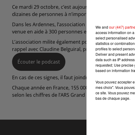
Ce mardi 29 octobre, c’est aujourd’hui la journée mond
dizaines de personnes à n’importe quel moment.
Dans les Ardennes, l’association France AVC 08 s’est cr
We and
our (447) partn
venue en aide à 300 personnes et familles, pour les gu
access information on a 
select personalised ad
L’association milite également pour faire connaître le
statistics or combinatio
rappel avec Claudine Belguiral, présidente de France 
profiles to select person
Deliver and present adv
data such as IP address 
Écouter le podcast
requested; Use precise g
based on information tra
En cas de ces signes, il faut joindre le « 15 » et uniquem
Vous pouvez accepter en 
Chaque année en France, 155 000 personnes, dont envi
mes choix". Vous pouvez
ce site. Vous pouvez met
selon les chiffres de l’ARS Grand Est.
bas de chaque page.