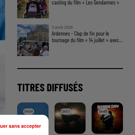
casting du film « Les Gendarmes »
5 août 2026
Ardennes - Clap de fin pour le
tournage du film « 14 juillet » avec...
TITRES DIFFUSÉS
0h54
0h54
0h51
0h51
0h48
0h48
uer sans accepter